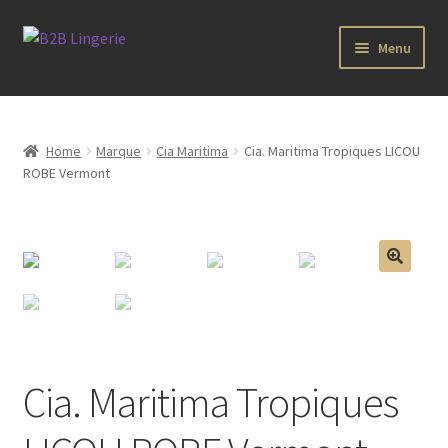
Aller
Aller
Menu
à
au
la
contenu
B2B Lingerie Site Officiel
navigation
Wholesale Registration Page
Home
Marque
Cia Maritima
Cia. Maritima Tropiques LICOU
ROBE Vermont
Boutique Pro
Boutique
🔍
Marques
Luxury Lingerie
Cia. Maritima Tropiques
Femme