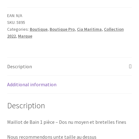
SPECIAL
MAILLOT
EAN:
N/A
SKU:
5895
DE
Categories:
Boutique
,
Boutique Pro
,
Cia Maritima
,
Collection
BAIN
2022
,
Marque
UNE
PIÈCE
Cozumel
quantity
Description
Additional information
Description
Maillot de Bain 1 pièce – Dos nu moyen et bretelles fines
Nous recommendons unte taille au dessus