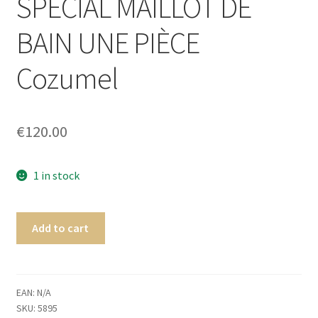
SPECIAL MAILLOT DE
Homme
BAIN UNE PIÈCE
Maillot de bain Femme
Cozumel
€
120.00
1 in stock
Add to cart
EAN:
N/A
SKU:
5895