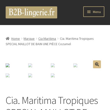
Aller
Aller
Menu
à
au
la
contenu
B2B Lingerie Site Officiel
navigation
Wholesale Registration Page
Home
Marque
Cia Maritima
Cia. Maritima Tropiques
SPECIAL MAILLOT DE BAIN UNE PIÈCE Cozumel
Boutique Pro
Boutique
🔍
Marques
Luxury Lingerie
Cia. Maritima Tropiques
Femme