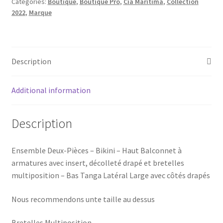
Categories:
Boutique
,
Boutique Pro
,
Cia Maritima
,
Collection
2022
,
Marque
Description
Additional information
Description
Ensemble Deux-Pièces – Bikini – Haut Balconnet à
armatures avec insert, décolleté drapé et bretelles
multiposition – Bas Tanga Latéral Large avec côtés drapés
Nous recommendons unte taille au dessus
Bretelles Multiposition