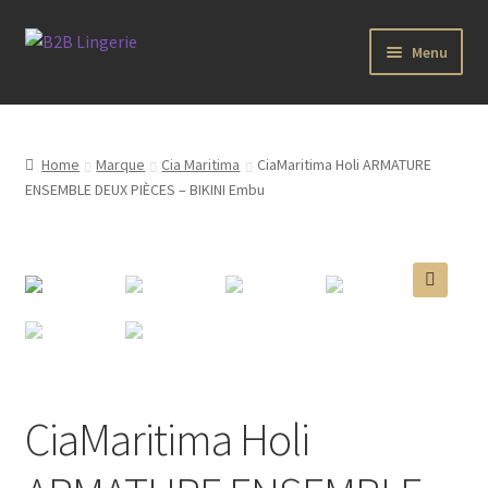
Aller
Aller
Menu
à
au
la
contenu
B2B Lingerie Site Officiel
navigation
Wholesale Registration Page
Home
Marque
Cia Maritima
CiaMaritima Holi ARMATURE
ENSEMBLE DEUX PIÈCES – BIKINI Embu
Boutique Pro
Boutique
🔍
Marques
Luxury Lingerie
CiaMaritima Holi
Femme