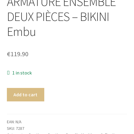
ARMATURE ENSEMBLE
Homme
DEUX PIÈCES – BIKINI
Maillot de bain Femme
Embu
€
119.90
1 in stock
Add to cart
EAN:
N/A
SKU:
7287