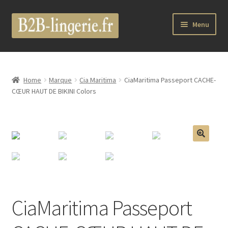
Aller
Aller
Menu
à
au
la
contenu
B2B Lingerie Site Officiel
navigation
Wholesale Registration Page
Home
Marque
Cia Maritima
CiaMaritima Passeport CACHE-
CŒUR HAUT DE BIKINI Colors
Boutique Pro
Boutique
🔍
Marques
Luxury Lingerie
CiaMaritima Passeport
Femme