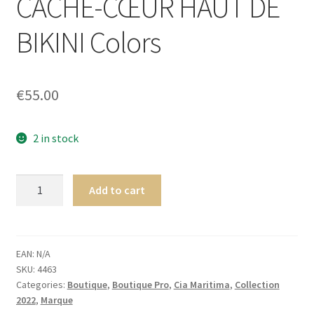
CACHE-CŒUR HAUT DE
Homme
BIKINI Colors
Maillot de bain Femme
€
55.00
2 in stock
CiaMaritima
Add to cart
Passeport
CACHE-
CŒUR
HAUT
EAN:
N/A
SKU:
4463
DE
Categories:
Boutique
,
Boutique Pro
,
Cia Maritima
,
Collection
BIKINI
2022
,
Marque
Colors