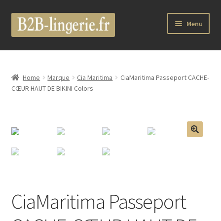
Aller
Aller
Menu
à
au
la
contenu
B2B Lingerie Site Officiel
navigation
Wholesale Registration Page
Home
Marque
Cia Maritima
CiaMaritima Passeport CACHE-
CŒUR HAUT DE BIKINI Colors
Boutique Pro
Boutique
🔍
Marques
Luxury Lingerie
CiaMaritima Passeport
Femme