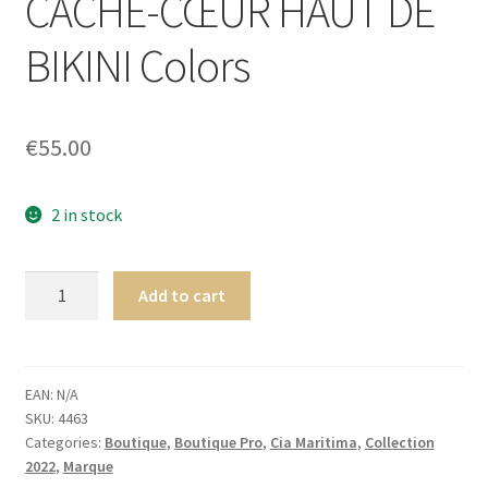
CACHE-CŒUR HAUT DE
Homme
BIKINI Colors
Maillot de bain Femme
€
55.00
2 in stock
CiaMaritima
Add to cart
Passeport
CACHE-
CŒUR
HAUT
EAN:
N/A
SKU:
4463
DE
Categories:
Boutique
,
Boutique Pro
,
Cia Maritima
,
Collection
BIKINI
2022
,
Marque
Colors