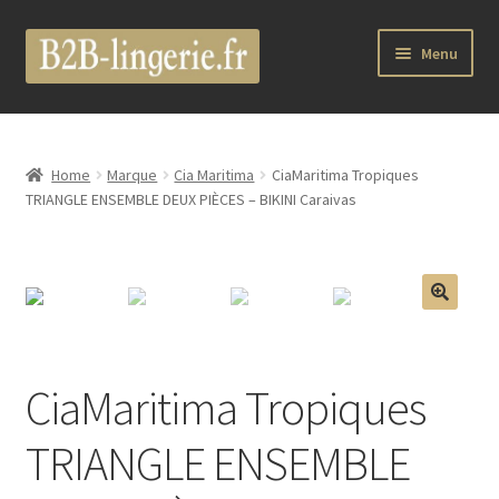
Aller
Aller
Menu
à
au
la
contenu
B2B Lingerie Site Officiel
navigation
Wholesale Registration Page
Home
Marque
Cia Maritima
CiaMaritima Tropiques
TRIANGLE ENSEMBLE DEUX PIÈCES – BIKINI Caraivas
Boutique Pro
Boutique
🔍
Marques
CiaMaritima Tropiques
Luxury Lingerie
TRIANGLE ENSEMBLE
Femme