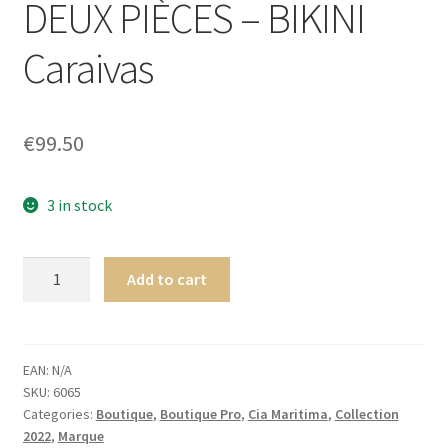
DEUX PIÈCES – BIKINI
Homme
Caraivas
Maillot de bain Femme
€
99.50
3 in stock
CiaMaritima
Add to cart
Tropiques
TRIANGLE
ENSEMBLE
DEUX
EAN:
N/A
SKU:
6065
PIÈCES
Categories:
Boutique
,
Boutique Pro
,
Cia Maritima
,
Collection
-
2022
,
Marque
BIKINI