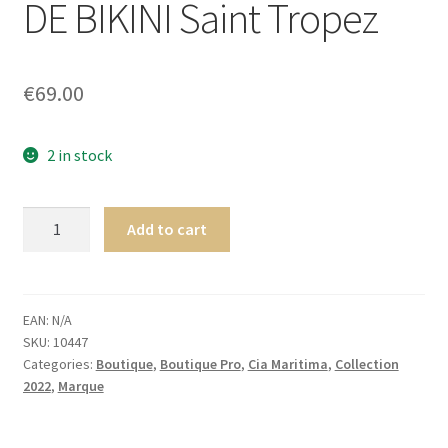
DE BIKINI Saint Tropez
menu
Ouvrir
Homme
enfant
le
menu
Ouvrir
Maillot de bain Femme
€
69.00
enfant
le
menu
enfant
2 in stock
Cia.
Add to cart
Maritima
Colombia
Exclusive
LATERAL
EAN:
N/A
SKU:
10447
BAS
Categories:
Boutique
,
Boutique Pro
,
Cia Maritima
,
Collection
DE
2022
,
Marque
BIKINI
Saint
Tropez