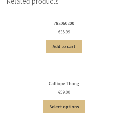
Related products
782060200
€
35.99
Add to cart
Calliope Thong
€
59.00
Select options