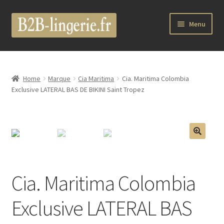
Aller
Aller
Menu
à
au
la
contenu
Ouvrir
B2B Lingerie Site Officiel
navigation
le
menu
Wholesale Registration Page
Home
Marque
Cia Maritima
Cia. Maritima Colombia
enfant
Exclusive LATERAL BAS DE BIKINI Saint Tropez
Boutique Pro
Boutique
🔍
Ouvrir
Marques
le
Cia. Maritima Colombia
menu
Luxury Lingerie
enfant
Exclusive LATERAL BAS
Ouvrir
Femme
le