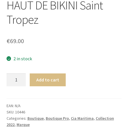
HAUT DE BIKINI Saint
menu
Ouvrir
Homme
enfant
le
Tropez
menu
Ouvrir
Maillot de bain Femme
enfant
le
menu
€
69.00
enfant
2 in stock
Cia.
Add to cart
Maritima
Colombia
Exclusive
BANDEAU
EAN:
N/A
SKU:
10446
HAUT
Categories:
Boutique
,
Boutique Pro
,
Cia Maritima
,
Collection
DE
2022
,
Marque
BIKINI