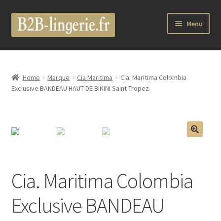
Aller
Aller
Menu
à
au
la
contenu
Ouvrir
B2B Lingerie Site Officiel
navigation
le
menu
Wholesale Registration Page
Home
Marque
Cia Maritima
Cia. Maritima Colombia
enfant
Exclusive BANDEAU HAUT DE BIKINI Saint Tropez
Boutique Pro
Boutique
🔍
Ouvrir
Marques
le
Cia. Maritima Colombia
menu
Luxury Lingerie
enfant
Exclusive BANDEAU
Ouvrir
Femme
le