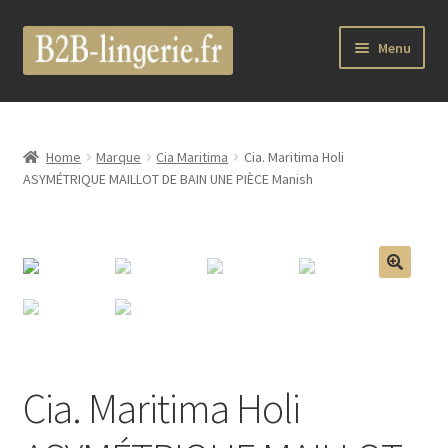
Aller
Aller
Menu
à
au
la
contenu
B2B Lingerie Site Officiel
navigation
Wholesale Registration Page
Home
Marque
Cia Maritima
Cia. Maritima Holi
ASYMÉTRIQUE MAILLOT DE BAIN UNE PIÈCE Manish
Boutique Pro
Boutique
🔍
Marques
Luxury Lingerie
Cia. Maritima Holi
Femme