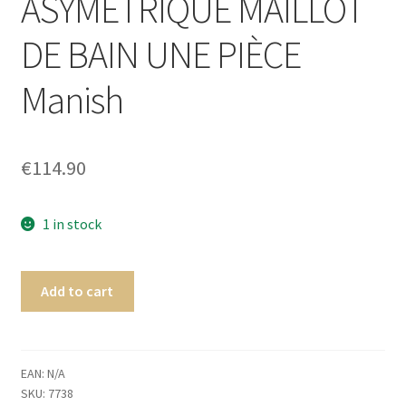
ASYMÉTRIQUE MAILLOT
Homme
DE BAIN UNE PIÈCE
Maillot de bain Femme
Manish
€
114.90
1 in stock
Add to cart
EAN:
N/A
SKU:
7738