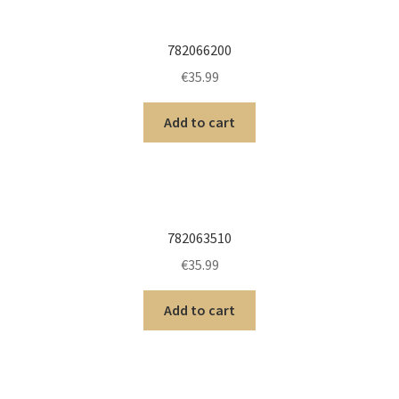
782066200
€
35.99
Add to cart
782063510
€
35.99
Add to cart