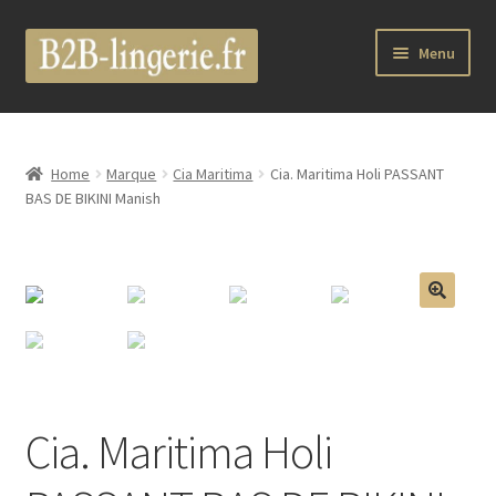
Aller
Aller
Menu
à
au
la
contenu
Ouvrir
B2B Lingerie Site Officiel
navigation
le
menu
Wholesale Registration Page
Home
Marque
Cia Maritima
Cia. Maritima Holi PASSANT
enfant
BAS DE BIKINI Manish
Boutique Pro
Boutique
🔍
Ouvrir
Marques
le
menu
Luxury Lingerie
enfant
Cia. Maritima Holi
Ouvrir
Femme
le