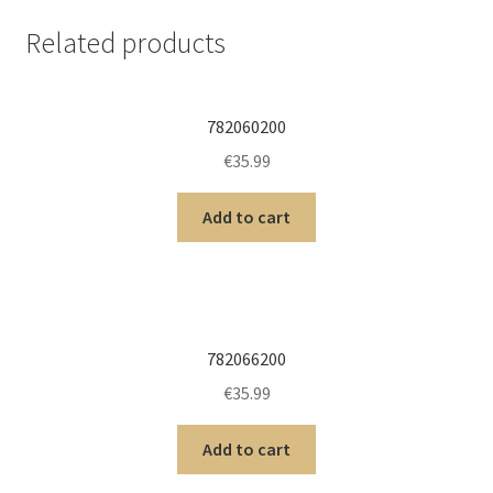
Related products
782060200
€
35.99
Add to cart
782066200
€
35.99
Add to cart