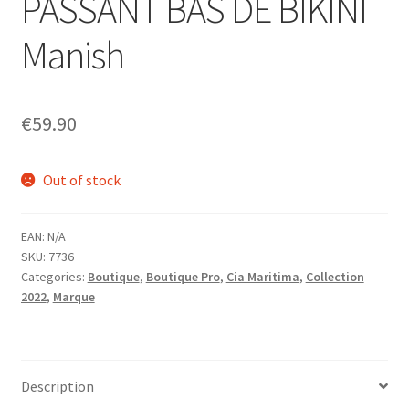
PASSANT BAS DE BIKINI
menu
Ouvrir
Homme
enfant
le
Manish
menu
Ouvrir
Maillot de bain Femme
enfant
le
menu
€
59.90
enfant
Out of stock
EAN:
N/A
SKU:
7736
Categories:
Boutique
,
Boutique Pro
,
Cia Maritima
,
Collection
2022
,
Marque
Description